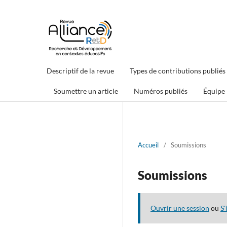
Descriptif de la revue
Types de contributions publiés
Soumettre un article
Numéros publiés
Équipe
Accueil
/
Soumissions
Soumissions
Ouvrir une session
ou
S'