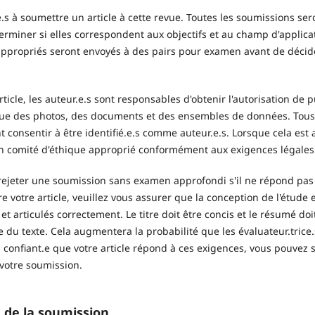
.e.s à soumettre un article à cette revue. Toutes les soumissions se
terminer si elles correspondent aux objectifs et au champ d'applica
propriés seront envoyés à des pairs pour examen avant de décider
ticle, les auteur.e.s sont responsables d'obtenir l'autorisation de p
que des photos, des documents et des ensembles de données. Tous le
 consentir à être identifié.e.s comme auteur.e.s. Lorsque cela est 
n comité d'éthique approprié conformément aux exigences légales 
 rejeter une soumission sans examen approfondi s'il ne répond p
e votre article, veuillez vous assurer que la conception de l'étude 
et articulés correctement. Le titre doit être concis et le résumé do
u texte. Cela augmentera la probabilité que les évaluateur.trice
s confiant.e que votre article répond à ces exigences, vous pouvez s
votre soumission.
n de la soumission