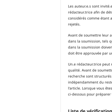
Les auteur.e.s sont invité
rédacteur.trice afin de dé
considérés comme étant ap
rejetés.
Avant de soumettre leur ar
dans la soumission, tels 
dans la soumission doivent
doit être approuvée par u
Un.e rédacteur.trice peut
qualité. Avant de soumettr
recherche sont structurés 
indépendamment du reste d
l'article. Lorsque vous ête
ci-dessous pour préparer 
Liste de vérificatio