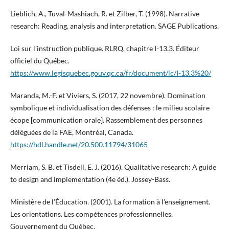
Lieblich, A., Tuval-Mashiach, R. et Zilber, T. (1998). Narrative
research: Reading, analysis and interpretation. SAGE Publications.
Loi sur l’instruction publique. RLRQ, chapitre I-13.3. Éditeur
officiel du Québec.
https://www.legisquebec.gouv.qc.ca/fr/document/lc/I-13.3%20/
Maranda, M.-F. et Viviers, S. (2017, 22 novembre). Domination
symbolique et individualisation des défenses : le milieu scolaire
écope [communication orale]. Rassemblement des personnes
déléguées de la FAE, Montréal, Canada.
https://hdl.handle.net/20.500.11794/31065
Merriam, S. B. et Tisdell, E. J. (2016). Qualitative research: A guide
to design and implementation (4e éd.). Jossey-Bass.
Ministère de l’Éducation. (2001). La formation à l’enseignement.
Les orientations. Les compétences professionnelles.
Gouvernement du Québec.