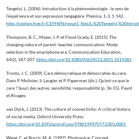
Tengelyi, L. (2006). Introduction à la phénoménologie : le sens de
l’expérience et son expression langagière. Phénice, 1-3, 1-142.
http://cephen.free.fr/CEPHEN/revue1_files/L.%20Tengelyi,%20Int
Thompson, B. C., Mazer, J. P. et Flood Grady, E. (2015). The
changing nature of parent–teacher communication: Mode
selection in the smartphone era. Communication Education,
64(2), 187-207.
https://doi.org/10.1080/03634523.2015.1014382
Tronto, J. C. (2009). Care démocratique et démocraties du care.
Dans P. Molinier, S. Laugier et P. Paperman (dir.), Qu’est-ce que le
care ? Souci des autres, sensibilité, responsabilité (p. 36-55). Payot
et Rivages.
van Dijck, J. (2013). The culture of connectivity: A critical history
of social media. Oxford University Press.
https://doi.org/10.1093/acprof:oso/9780199970773.001.0001
Wang, C. et Burris, M. A. (1997). Photovoice: Concept,