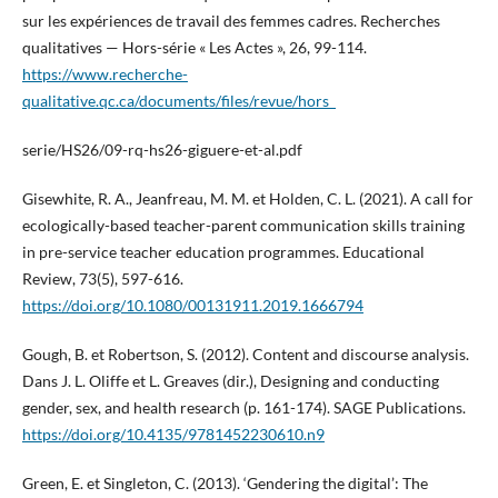
sur les expériences de travail des femmes cadres. Recherches
qualitatives — Hors-série « Les Actes », 26, 99-114.
https://www.recherche-
qualitative.qc.ca/documents/files/revue/hors_
serie/HS26/09-rq-hs26-giguere-et-al.pdf
Gisewhite, R. A., Jeanfreau, M. M. et Holden, C. L. (2021). A call for
ecologically-based teacher-parent communication skills training
in pre-service teacher education programmes. Educational
Review, 73(5), 597-616.
https://doi.org/10.1080/00131911.2019.1666794
Gough, B. et Robertson, S. (2012). Content and discourse analysis.
Dans J. L. Oliffe et L. Greaves (dir.), Designing and conducting
gender, sex, and health research (p. 161-174). SAGE Publications.
https://doi.org/10.4135/9781452230610.n9
Green, E. et Singleton, C. (2013). ‘Gendering the digital’: The