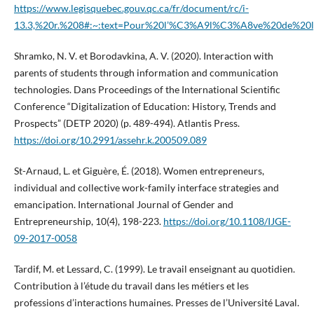
https://www.legisquebec.gouv.qc.ca/fr/document/rc/i-
13.3,%20r.%208#:~:text=Pour%20l’%C3%A9l%C3%A8ve%20de%20
Shramko, N. V. et Borodavkina, A. V. (2020). Interaction with
parents of students through information and communication
technologies. Dans Proceedings of the International Scientific
Conference “Digitalization of Education: History, Trends and
Prospects” (DETP 2020) (p. 489-494). Atlantis Press.
https://doi.org/10.2991/assehr.k.200509.089
St-Arnaud, L. et Giguère, É. (2018). Women entrepreneurs,
individual and collective work-family interface strategies and
emancipation. International Journal of Gender and
Entrepreneurship, 10(4), 198-223.
https://doi.org/10.1108/IJGE-
09-2017-0058
Tardif, M. et Lessard, C. (1999). Le travail enseignant au quotidien.
Contribution à l’étude du travail dans les métiers et les
professions d’interactions humaines. Presses de l’Université Laval.