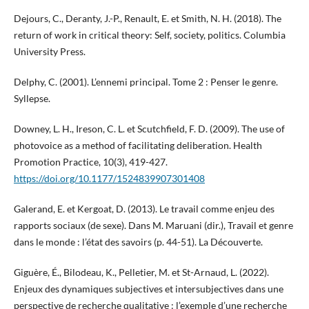
Dejours, C., Deranty, J.-P., Renault, E. et Smith, N. H. (2018). The
return of work in critical theory: Self, society, politics. Columbia
University Press.
Delphy, C. (2001). L’ennemi principal. Tome 2 : Penser le genre.
Syllepse.
Downey, L. H., Ireson, C. L. et Scutchfield, F. D. (2009). The use of
photovoice as a method of facilitating deliberation. Health
Promotion Practice, 10(3), 419-427.
https://doi.org/10.1177/1524839907301408
Galerand, E. et Kergoat, D. (2013). Le travail comme enjeu des
rapports sociaux (de sexe). Dans M. Maruani (dir.), Travail et genre
dans le monde : l’état des savoirs (p. 44-51). La Découverte.
Giguère, É., Bilodeau, K., Pelletier, M. et St-Arnaud, L. (2022).
Enjeux des dynamiques subjectives et intersubjectives dans une
perspective de recherche qualitative : l’exemple d’une recherche