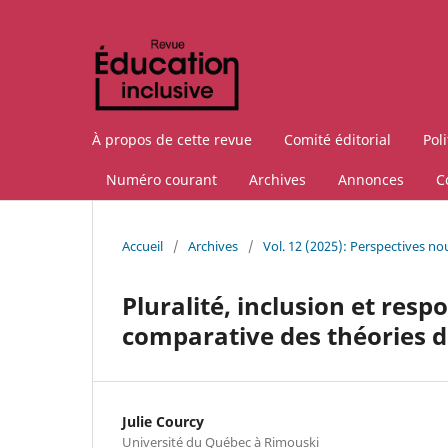
À propos de cette revue
Comité éditorial
Pol
Numéro courant
Archives
Annonces
C
Accueil
/
Archives
/
Vol. 12 (2025): Perspectives nou
Pluralité, inclusion et resp
comparative des théories de
Julie Courcy
Université du Québec à Rimouski