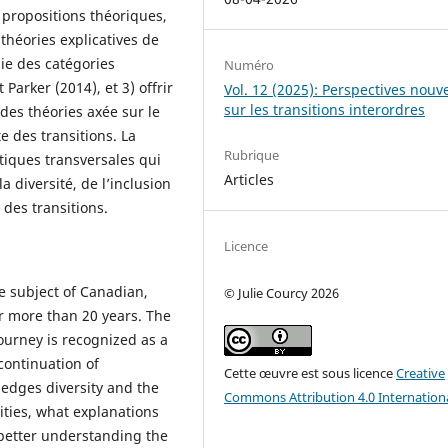
s propositions théoriques,
 théories explicatives de
gie des catégories
Numéro
Parker (2014), et 3) offrir
Vol. 12 (2025): Perspectives nouve
sur les transitions interordres
es théories axée sur le
e des transitions. La
Rubrique
tiques transversales qui
Articles
a diversité, de l’inclusion
 des transitions.
Licence
e subject of Canadian,
© Julie Courcy 2026
r more than 20 years. The
journey is recognized as a
continuation of
Cette œuvre est sous licence
Creative
ledges diversity and the
Commons Attribution 4.0 Internation
ities, what explanations
 better understanding the