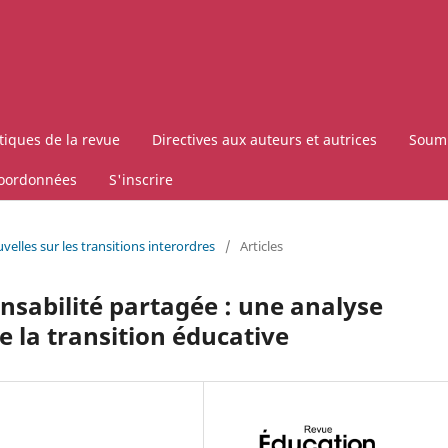
itiques de la revue
Directives aux auteurs et autrices
Soumi
oordonnées
S'inscrire
velles sur les transitions interordres
/
Articles
onsabilité partagée : une analyse
 la transition éducative